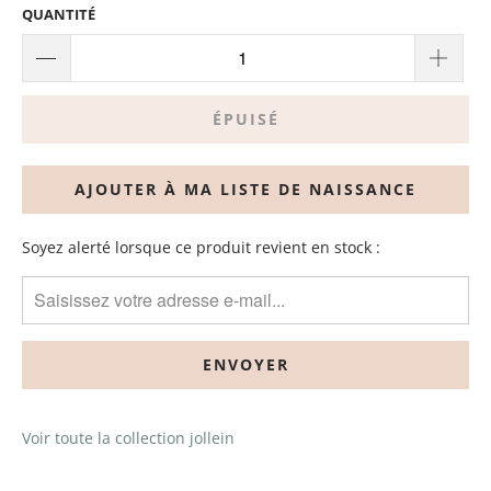
QUANTITÉ
ÉPUISÉ
RECEVEZ
Soyez alerté lorsque ce produit revient en stock :
UNE
ALERTE
DÈS
QUE
CE
PRODUIT
EST
Voir toute la collection jollein
DE
RETOUR
EN